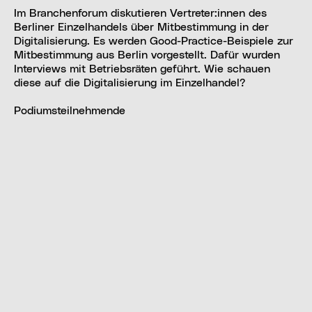
Im Branchenforum diskutieren Vertreter:innen des
Berliner Einzelhandels über Mitbestimmung in der
Digitalisierung. Es werden Good-Practice-Beispiele zur
Mitbestimmung aus Berlin vorgestellt. Dafür wurden
Interviews mit Betriebsräten geführt. Wie schauen
diese auf die Digitalisierung im Einzelhandel?
Podiumsteilnehmende
Conny Weißbach, Landesbezirksfachbereichsleiterin
Handel,
Vereinte Dienstleistungsgewerkschaft (ver.di)
Landesbezirk Berlin-Brandenburg
Phúc Chu Thi Hong, Mitglied der
Bundestarifkommission, H&M/COS
Frank Rehme, Geschäftsführer Mittelstand-Digital
Zentrum
Lena Moos, LeMoos GmbH Brautmoden