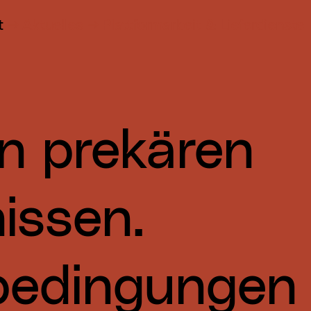
t
Aktuelles
Plattformarbeit & Lieferdienste
in prekären
issen.
bedingungen 